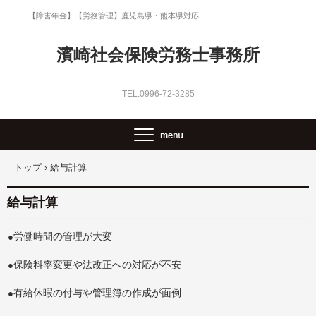
【障害年金】【労務管理】鹿児島県・熊本県対応
濱崎社会保険労務士事務所
TEL.0996-72-3285
トップ
›
給与計算
給与計算
労働時間の管理が大変
●
保険料率変更や法改正への対応が不安
●
有給休暇の付与や管理簿の作成が面倒
●